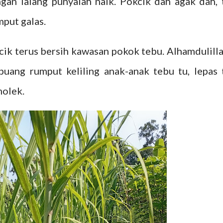
gan lalang punyalah naik. Pokcik dah agak dah, 
put galas.
cik terus bersih kawasan pokok tebu. Alhamdulilla
uang rumput keliling anak-anak tebu tu, lepas 
molek.