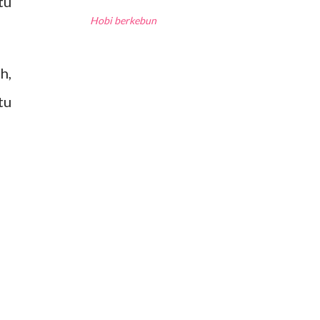
tu
Hobi berkebun
h,
tu