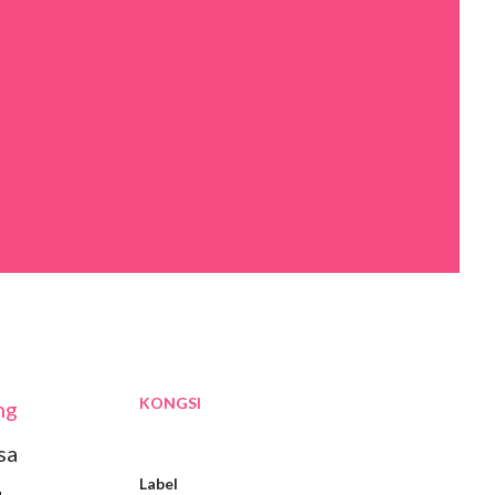
KONGSI
ng
sa
Label