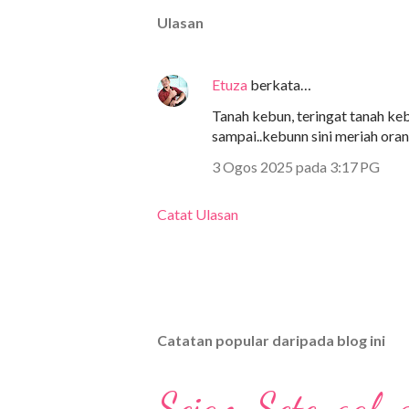
Ulasan
Etuza
berkata…
Tanah kebun, teringat tanah ke
sampai..kebunn sini meriah oran
3 Ogos 2025 pada 3:17 PG
Catat Ulasan
Catatan popular daripada blog ini
Sejam Setengah 