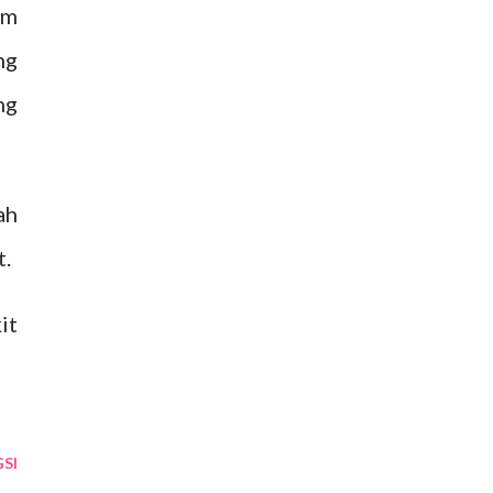
im
ng
ng
ah
t.
it
SI