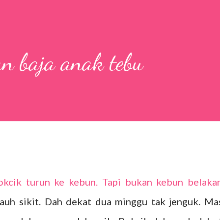
n baja anak tebu
 pokcik turun ke kebun. Tapi bukan kebun belaka
jauh sikit. Dah dekat dua minggu tak jenguk. Ma