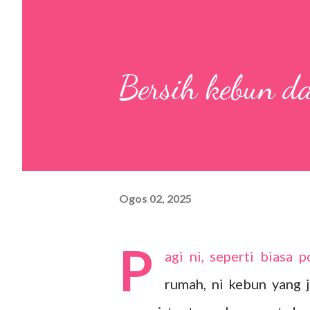
Bersih kebun da
Ogos 02, 2025
P
agi ni, seperti biasa
rumah, ni kebun yang 