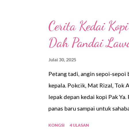
Bila adab dah hilang, dunia jadi
suara orang tinggi-tinggi, suar
Cerita Kedai Ko
Malangnya, kadang orang tua p
Dah Pandai Law
ramai, herdik anak tanpa timba
dijaga. Orang dulu-dulu ajar ad
Julai 30, 2025
bila makan, bila bertanya, bila 
Petang tadi, angin sepoi-sepoi
orang, bila masuk rumah orang.
kepala. Pokcik, Mat Rizal, To
hati. Kalau adab elok, insyaA...
lepak depan kedai kopi Pak Ya. 
panas baru sampai untuk sahab
tinggal empat ketul, sambil se
KONGSI
4 ULASAN