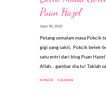
Puan Hazel
Julai 30, 2025
Petang semalam masa Pokcik te
gigi yang sakit, Pokcik belek-
satu entri dari blog Puan Hazel
Allah… gambar dia tu! Taklah sam
rasa terliur jugak. Tengok hiri
KONGSI
5 ULASAN
lepas tu tabur sikit garam halu
rumah Pokcik. Bukan satu, dua 
sebesar lengan, ada yang sebes