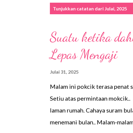
C
Tunjukkan catatan dari Julai, 2025
a
t
Suatu ketika d
a
t
Lepas Mengaji
a
n
Julai 31, 2025
Malam ini pokcik terasa penat s
Setiu atas permintaan mokcik.. 
laman rumah. Cahaya suram bula
menemani bulan.. Malam-malam 