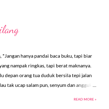
etiap kali ada majlis dan acara sahabat
cik sebagai AJK dokumentasi dan jurufoto.
 kata mereka. Pokcik ok jer Pokcik kongsi
ilang
i.
, "Jangan hanya pandai baca buku, tapi biar
 yang nampak ringkas, tapi berat maknanya.
alu depan orang tua duduk bersila tepi jalan
alau tak ucap salam pun, senyum dan angguk
ak muda bila lalu depan orang tua, mata pun
READ MORE »
ngan fon telinga, mulut kunyah chewing gum.