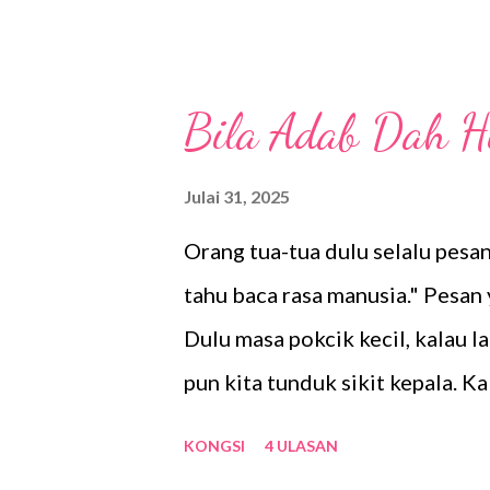
pada aktiviti merakam gambar. S
sahabat pokcik akan lantik pok
Tak lantik nanti pokcik merajuk
Bila Adab Dah H
sekeping dua gambar latihan tad
Julai 31, 2025
Orang tua-tua dulu selalu pesan
tahu baca rasa manusia." Pesan
Dulu masa pokcik kecil, kalau l
pun kita tunduk sikit kepala. K
hormat. Tapi sekarang, ramai an
KONGSI
4 ULASAN
tak pandang, telinga sumbat de