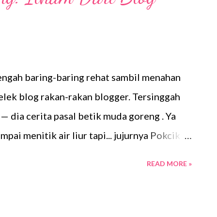
ngah baring-baring rehat sambil menahan
belek blog rakan-rakan blogger. Tersinggah
 — dia cerita pasal betik muda goreng . Ya
pai menitik air liur tapi... jujurnya Pokcik
san betik yang digoreng garing kekuningan,
READ MORE »
s, fuhh… terus teringat pokok betik belakang
pokok tengah berbuah lebat. Ada yang baru
ar betis dan ada jugak yang ngam-ngam