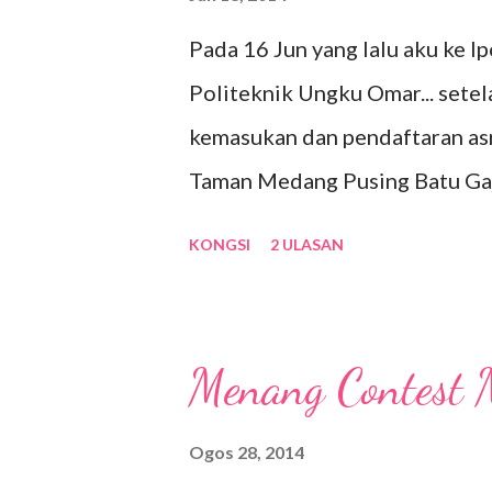
Pada 16 Jun yang lalu aku ke I
Politeknik Ungku Omar... setel
kemasukan dan pendaftaran asra
Taman Medang Pusing Batu Gaj
Rekreasi Gunung Lang Ipoh. se
KONGSI
2 ULASAN
datang dan bermalam di rumahny
hampir dengan susur keluar ke 
jadi apa salahnya kalau singgah 
Menang Contest 
datang ke mari. Lagi pun tempat 
anak angkat aku... Kalau malam
Ogos 28, 2014
gajah dan tidak dapat memenu