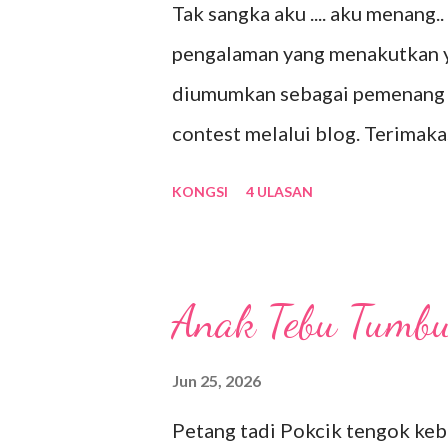
Tak sangka aku .... aku menang.
Malam di Ipoh hanya isteri dan
pengalaman yang menakutkan ya
Rekreasi ni cantik bagi aku... 
diumumkan sebagai pemenang t
ditasik ini banyak dan besar-be
contest melalui blog. Terimaka
dan hadiah tu, In Sha Allah.. k
KONGSI
4 ULASAN
Uncle akan join.
Anak Tebu Tumbuh
Jun 25, 2026
Petang tadi Pokcik tengok ke