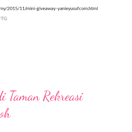
t.my/2015/11/mini-giveaway-yanieyusufcom.html
PTG
di Taman Rekreasi
oh