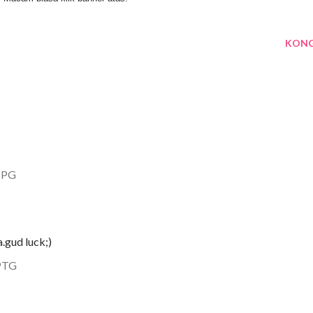
KONG
 PG
.gud luck;)
PTG