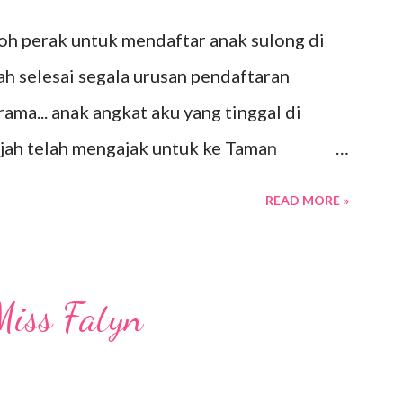
poh perak untuk mendaftar anak sulong di
ah selesai segala urusan pendaftaran
ma... anak angkat aku yang tinggal di
ah telah mengajak untuk ke Taman
hari sebelum tu kami sekeluarga telah
READ MORE »
a..... Katanya Taman Rekreasi ini sudah
Lebuhraya Utara Selatan. Dah datang jauh,
sebentar.... lagi pun bukan selalu dapat
Miss Fatyn
ni dalam perjalanan pulang..... Itu kata-kata
 tu aku penat memandu dari Jerteh ke Batu
hi ajakannya ke Pasaraya Aeon dan Gerbang