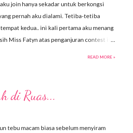
. aku join hanya sekadar untuk berkongsi
 anak-anak sahaja yang pergi. Taman
ng pernah aku dialami. Tetiba-tetiba
bukit dan tasik menyegarkan mata Ikan-ikan
empat kedua.. ini kali pertama aku menang
sar... untuk memberi maka...
sih Miss Fatyn atas penganjuran contest itu
alau ada segmen, GA atau contest yang simple
READ MORE »
 di Ruas...
bun tebu macam biasa sebelum menyiram